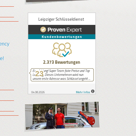
iency
e!
23