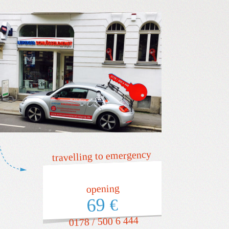
travelling to emergency
opening
69
€
0178 / 500 6 444