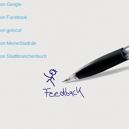
s on Google
s on Facebook
 on golocal
s on MeineStadt.de
s on Stadtbranchenbuch