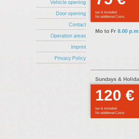
Vehicle opening
s
tax is included.
Door opening
No additional Costs.
Contact
Mo to Fr
8.00 p.m
Operation areas
Imprint
Privacy Policy
Sundays & Holid
120 €
tax is included.
No additional Costs.