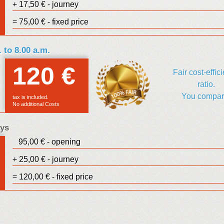
+ 17,50 € - journey
ales
= 75,00 € - fixed price
. to 8.00 a.m.
120 €
Euro
Fair cost-effic
ratio.
sales
You compar
tax is included.
No additional Costs
ays
95,00 € - opening
Euro
+ 25,00 € - journey
sales
= 120,00 € - fixed price