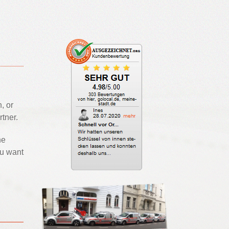
, or
tner.
he
ou want