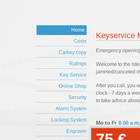
Home
Keyservice 
Costs
Emergency opening 
Carkey copy
Ratings
Welcome to the sites
jammed/canceled in 
Key Service
After you call, you 
Online Shop
clock - 7 days a wee
Security
to take advice about
Alarm System
Locking System
Mo to Fr
8.00 a.m
Engraver
75 €
E