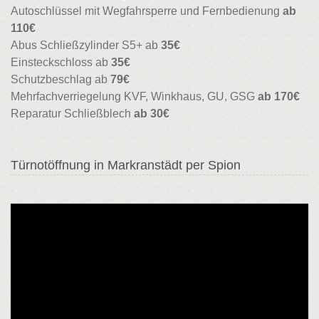
Autoschlüssel mit Wegfahrsperre und Fernbedienung
ab
110€
Abus Schließzylinder S5+ ab
35€
Einsteckschloss ab
35€
Schutzbeschlag ab
79€
Mehrfachverriegelung KVF, Winkhaus, GU, GSG
ab 170€
Reparatur Schließblech
ab 30€
Türnotöffnung in Markranstädt per Spion